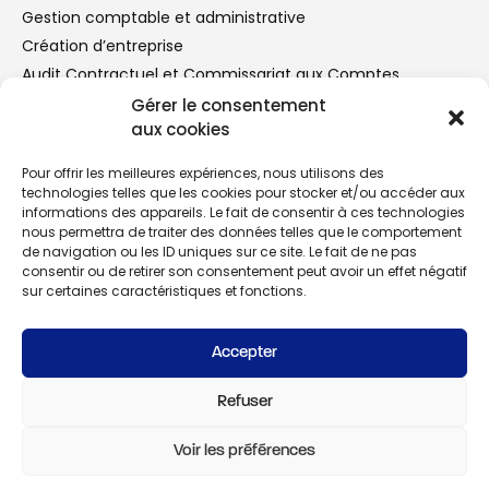
Gestion comptable et administrative
Création d’entreprise
Audit Contractuel et Commissariat aux Comptes
Conseil aux Entreprises
Gérer le consentement
aux cookies
Vous êtes
Pour offrir les meilleures expériences, nous utilisons des
technologies telles que les cookies pour stocker et/ou accéder aux
Créateur d’entreprise
informations des appareils. Le fait de consentir à ces technologies
Dirigeants de TPE/PME/ETI
nous permettra de traiter des données telles que le comportement
Professions libérales
de navigation ou les ID uniques sur ce site. Le fait de ne pas
consentir ou de retirer son consentement peut avoir un effet négatif
sur certaines caractéristiques et fonctions.
Navigation
Le cabinet
Accepter
Nos missions
Simulateurs
Refuser
Voir les préférences