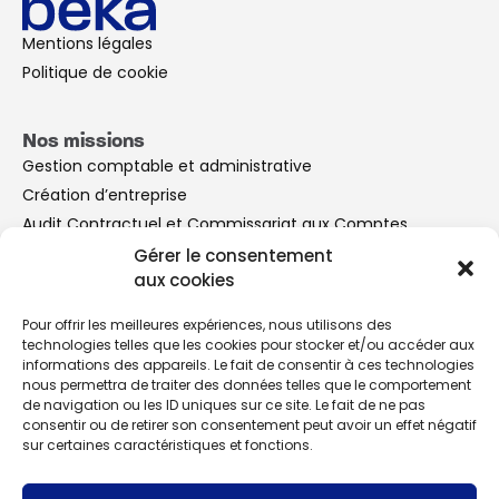
Mentions légales
Politique de cookie
Nos missions
Gestion comptable et administrative
Création d’entreprise
Audit Contractuel et Commissariat aux Comptes
Conseil aux Entreprises
Gérer le consentement
aux cookies
Vous êtes
Pour offrir les meilleures expériences, nous utilisons des
technologies telles que les cookies pour stocker et/ou accéder aux
Créateur d’entreprise
informations des appareils. Le fait de consentir à ces technologies
Dirigeants de TPE/PME/ETI
nous permettra de traiter des données telles que le comportement
Professions libérales
de navigation ou les ID uniques sur ce site. Le fait de ne pas
consentir ou de retirer son consentement peut avoir un effet négatif
sur certaines caractéristiques et fonctions.
Navigation
Le cabinet